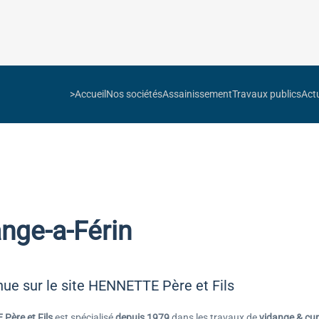
>Accueil
Nos sociétés
Assainissement
Travaux publics
Actu
ange-a-Férin
ue sur le site HENNETTE Père et Fils
Père et Fils
est spécialisé
depuis 1979
dans les travaux de
vidange & cur