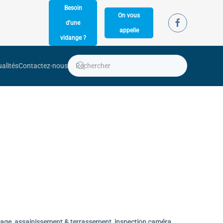
Besoin
On vous
d'une
appelle
vidange ?
alités
Contactez-nous
age, assainissement & terrassement, inspection caméra.