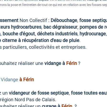
ns la pose et l'entretien de tout ce qui est en relation avec les fosses se
issement
Non Collectif :
Débouchage
,
fosse septiq
teurs hydrocarbures
,
bac dégraisseur
,
pompes de r
a
,
bouche d'égout
,
déchets industriels
,
hydrocurage
 citerne à récupération d'eau de pluie
.
 particuliers, collectivités et entreprises.
uhaitez réaliser une
vidange à
Férin
?
 Vidange
à Férin
z un
vidangeur de fosse septique
,
fosse toutes eau
région Nord Pas de Calais.
uhaitez réaliser un
curage à
Férin
?