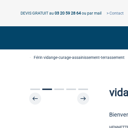
DEVIS GRATUIT au
03 20 59 28 64
ou par mail
> Contact
Accéder au contenu principal
Accueil
Férin vidange-curage-assainissement-terrassement
vid
Bienven
HENNETTE 