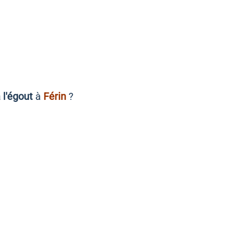
à l'égout
à
Férin
?