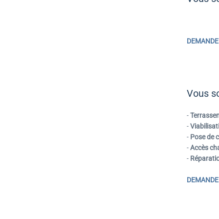
DEMANDE 
Vous s
-
Terrasse
-
Viabilisat
-
Pose de c
-
Accès cha
-
Réparati
DEMANDE 