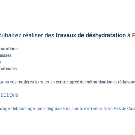
uhaitez réaliser des
travaux de déshydratation
à
purations
aisses
s
 pateuses
uons vos
matières
à traiter en
centre agréé de méthanisation et réduisons
DE DEVIS
urage
,
débouchage
,
bacs dégraisseurs
,
hauts de france, Nord Pas de Cala