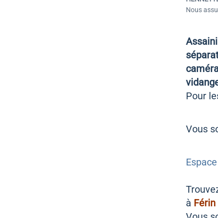
Nous assuro
Assain
sépara
camér
vidange
Pour les
Vous so
Espace
Trouve
à
Férin
Vous so